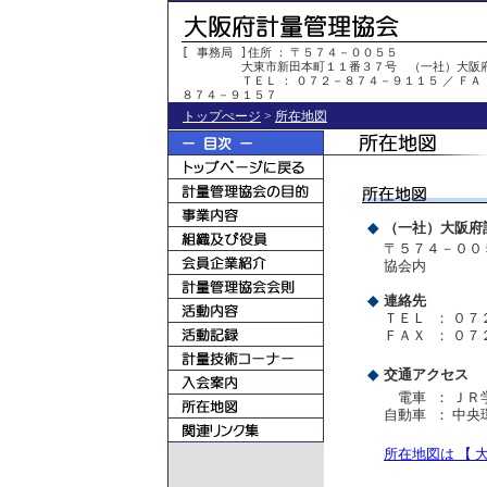
[ 事務局 ]
住所 ： 〒５７４－００５５
大東市新田本町１１番３７号 （一社）大阪
ＴＥＬ ： ０７２－８７４－９１１５ ／ ＦＡ 
８７４－９１５７
トップぺージ
>
所在地図
◆
（一社）大阪府
〒５７４－００
協会内
◆
連絡先
ＴＥＬ ：
０７
ＦＡＸ ：
０７
◆
交通アクセス
電車 ：
ＪＲ
自動車 ：
中央
所在地図は 【 